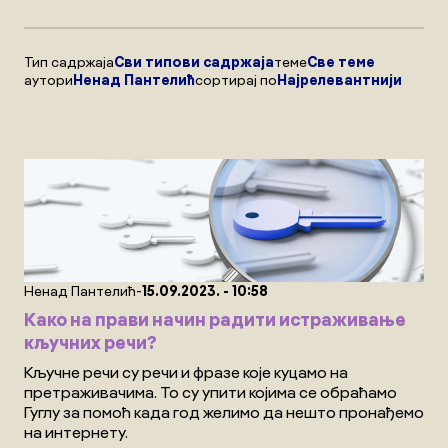
Тип садржаја
Сви типови садржаја
теме
Све теме
аутори
Ненад Пантелић
сортирај по
Најрелевантнији
-
Ненад Пантелић
15.09.2023. - 10:58
Kако на прави начин радити истраживање
кључних речи?
Kључне речи су речи и фразе које куцамо на
претраживачима. То су упити којима се обраћамо
Гуглу за помоћ када год желимо да нешто пронађемо
на интернету.