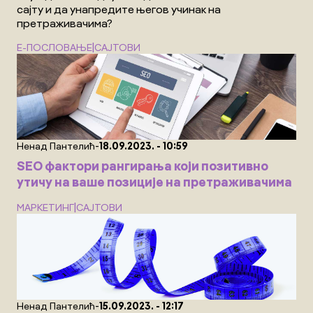
сајту и да унапредите његов учинак на
претраживачима?
|
Е-ПОСЛОВАЊЕ
САЈТОВИ
-
Ненад Пантелић
18.09.2023. - 10:59
SEO фактори рангирања који позитивно
утичу на ваше позиције на претраживачима
|
МАРКЕТИНГ
САЈТОВИ
-
Ненад Пантелић
15.09.2023. - 12:17