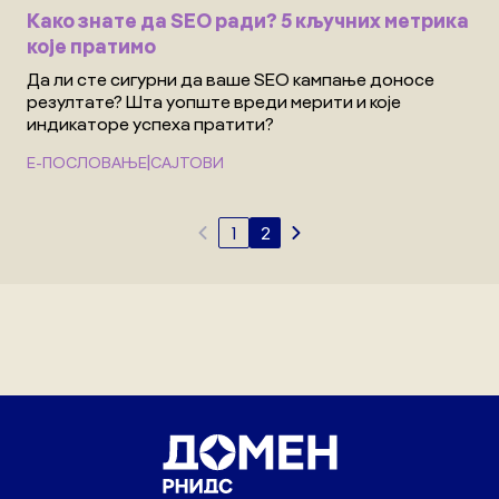
Како знате да SEO ради? 5 кључних метрика
које пратимо
Да ли сте сигурни да ваше SEO кампање доносе
резултате? Шта уопште вреди мерити и које
индикаторе успеха пратити?
|
Е-ПОСЛОВАЊЕ
САЈТОВИ
1
2