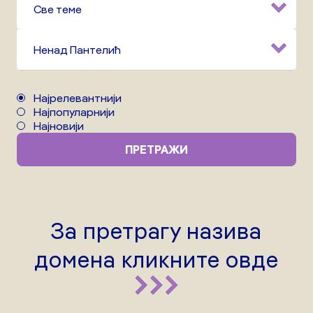
Све теме
Ненад Пантелић
Најрелевантнији
Најпопуларнији
Најновији
ПРЕТРАЖИ
За претрагу назива
домена кликните овде